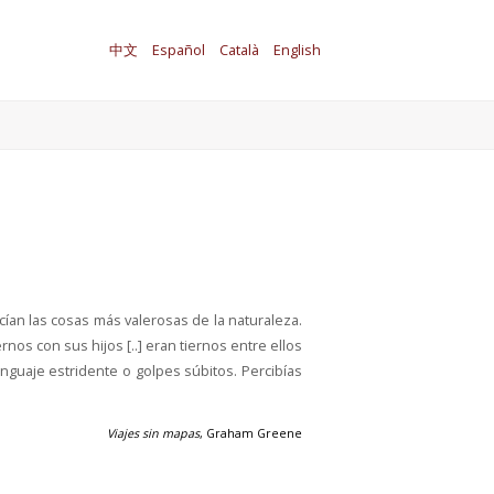
中文
Español
Català
English
cían las cosas más valerosas de la naturaleza.
ernos con sus hijos [..] eran tiernos entre ellos
nguaje estridente o golpes súbitos. Percibías
Viajes sin mapas
, Graham Greene