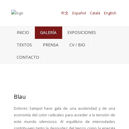
中文
Español
Català
English
INICIO
GALERÍA
EXPOSICIONES
TEXTOS
PRENSA
CV / BIO
CONTACTO
Blau
Dolores Sampol hace gala de una austeridad y de una
economía del color radicales para acceder a la tensión de
este mundo silencioso. Al equilibrio de intensidades
contribuyen tanto la desnudez del lienzo como la energía