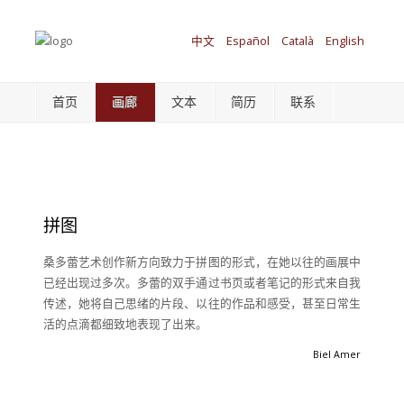
中文
Español
Català
English
首页
画廊
文本
简历
联系
拼图
桑多蕾艺术创作新方向致力于拼图的形式，在她以往的画展中
已经出现过多次。多蕾的双手通过书页或者笔记的形式来自我
传述，她将自己思绪的片段、以往的作品和感受，甚至日常生
活的点滴都细致地表现了出来。
Biel Amer