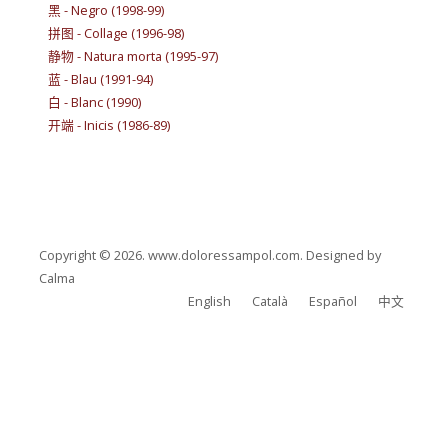
黑 - Negro (1998-99)
拼图 - Collage (1996-98)
静物 - Natura morta (1995-97)
蓝 - Blau (1991-94)
白 - Blanc (1990)
开端 - Inicis (1986-89)
Copyright © 2026. www.doloressampol.com. Designed by
Calma
English
Català
Español
中文