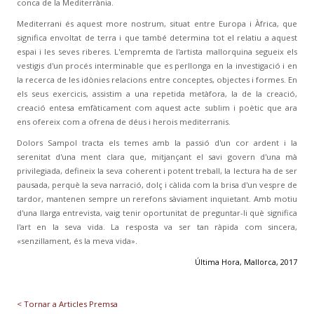
conca de la Mediterrània.
Mediterrani és aquest more nostrum, situat entre Europa i Àfrica, que
significa envoltat de terra i que també determina tot el relatiu a aquest
espai i les seves riberes. L'empremta de l'artista mallorquina segueix els
vestigis d'un procés interminable que es perllonga en la investigació i en
la recerca de les idònies relacions entre conceptes, objectes i formes. En
els seus exercicis, assistim a una repetida metàfora, la de la creació,
creació entesa emfàticament com aquest acte sublim i poètic que ara
ens ofereix com a ofrena de déus i herois mediterranis.
Dolors Sampol tracta els temes amb la passió d'un cor ardent i la
serenitat d'una ment clara que, mitjançant el savi govern d'una mà
privilegiada, defineix la seva coherent i potent treball, la lectura ha de ser
pausada, perquè la seva narració, dolç i càlida com la brisa d'un vespre de
tardor, mantenen sempre un rerefons sàviament inquietant. Amb motiu
d'una llarga entrevista, vaig tenir oportunitat de preguntar-li què significa
l'art en la seva vida. La resposta va ser tan ràpida com sincera,
«senzillament, és la meva vida».
Última Hora, Mallorca, 2017
< Tornar a Articles Premsa