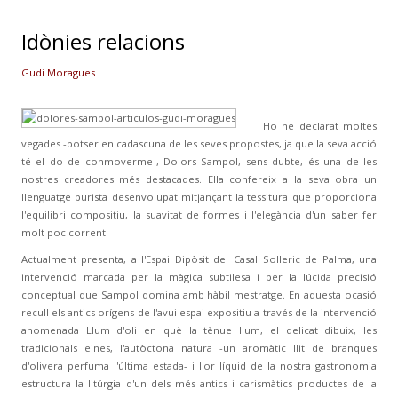
Idònies relacions
Gudi Moragues
Ho he declarat moltes
vegades -potser en cadascuna de les seves propostes, ja que la seva acció
té el do de conmoverme-, Dolors Sampol, sens dubte, és una de les
nostres creadores més destacades. Ella confereix a la seva obra un
llenguatge purista desenvolupat mitjançant la tessitura que proporciona
l'equilibri compositiu, la suavitat de formes i l'elegància d'un saber fer
molt poc corrent.
Actualment presenta, a l'Espai Dipòsit del Casal Solleric de Palma, una
intervenció marcada per la màgica subtilesa i per la lúcida precisió
conceptual que Sampol domina amb hàbil mestratge. En aquesta ocasió
recull els antics orígens de l'avui espai expositiu a través de la intervenció
anomenada Llum d'oli en què la tènue llum, el delicat dibuix, les
tradicionals eines, l'autòctona natura -un aromàtic llit de branques
d'olivera perfuma l'última estada- i l'or líquid de la nostra gastronomia
estructura la litúrgia d'un dels més antics i carismàtics productes de la