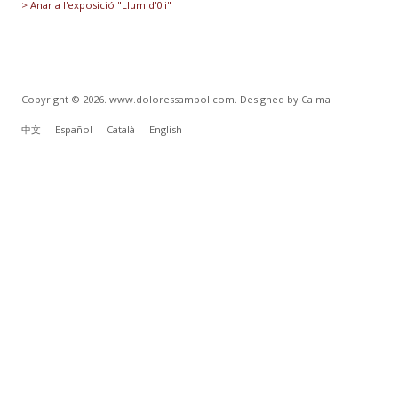
> Anar a l'exposició "Llum d'0li"
Copyright © 2026. www.doloressampol.com. Designed by Calma
中文
Español
Català
English